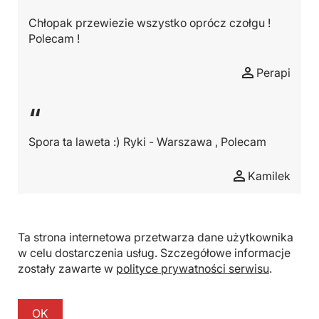
Chłopak przewiezie wszystko oprócz czołgu !
Polecam !
Perapi
“
Spora ta laweta :) Ryki - Warszawa , Polecam
Kamilek
Ta strona internetowa przetwarza dane użytkownika
w celu dostarczenia usług. Szczegółowe informacje
zostały zawarte w
polityce prywatności serwisu
.
Wszelkie prawa zastrzeżone
© BIKST Sp. z. o. o. 2026
OK